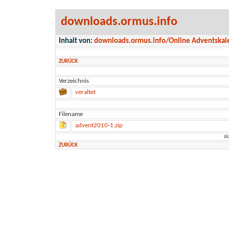
downloads.ormus.info
Inhalt von:
downloads.ormus.info/Online Adventskal
ZURÜCK
Verzeichnis
veraltet
Filename
advent2010-1.zip
do
ZURÜCK