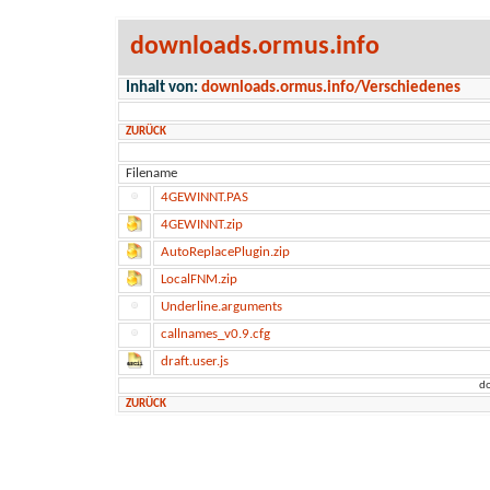
downloads.ormus.info
Inhalt von:
downloads.ormus.info/Verschiedenes
ZURÜCK
Filename
4GEWINNT.PAS
4GEWINNT.zip
AutoReplacePlugin.zip
LocalFNM.zip
Underline.arguments
callnames_v0.9.cfg
draft.user.js
do
ZURÜCK